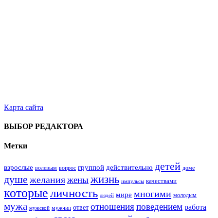
Карта сайта
ВЫБОР РЕДАКТОРА
Метки
детей
взрослые
группой
действительно
вопрос
доме
волевым
жизнь
душе
желания
жены
качествами
импульсы
которые
личность
многими
мире
молодым
людей
мужа
поведением
отношения
работа
ответ
мужчин
мужской