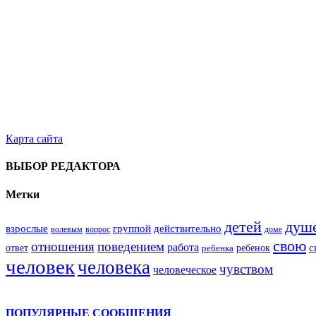
Карта сайта
ВЫБОР РЕДАКТОРА
Метки
душ
детей
взрослые
группой
действительно
вопрос
доме
волевым
свою
поведением
отношения
работа
ответ
ребенок
с
ребенка
человек
человека
чувством
человеческое
ПОПУЛЯРНЫЕ СООБЩЕНИЯ