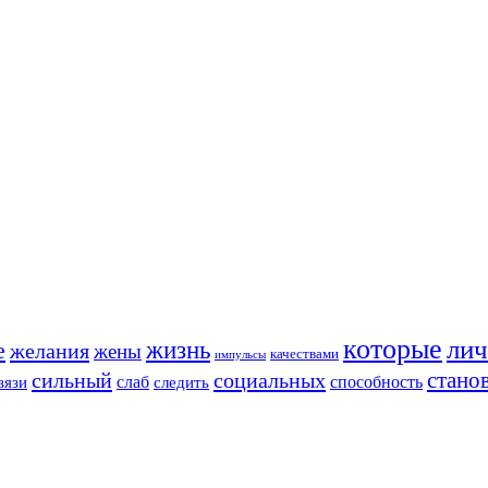
которые
лич
жизнь
е
желания
жены
качествами
импульсы
стано
сильный
социальных
способность
слаб
вязи
следить