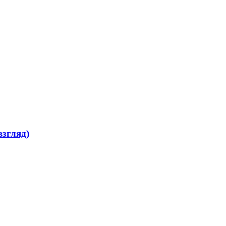
згляд)