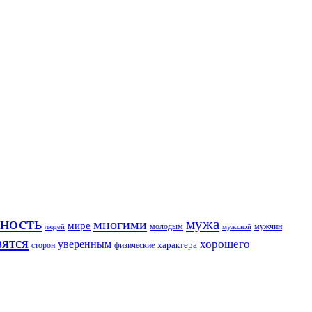
ность
мужа
многими
мире
молодым
мужчин
людей
мужской
вятся
хорошего
уверенным
характера
сторон
физические