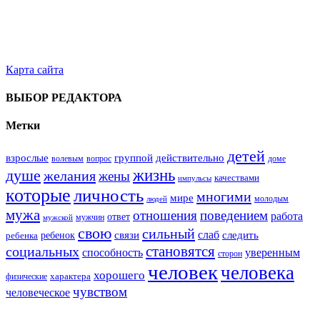
Карта сайта
ВЫБОР РЕДАКТОРА
Метки
детей
взрослые
группой
действительно
вопрос
доме
волевым
жизнь
душе
желания
жены
качествами
импульсы
которые
личность
многими
мире
молодым
людей
мужа
поведением
отношения
работа
ответ
мужчин
мужской
свою
сильный
слаб
ребенок
связи
следить
ребенка
становятся
социальных
способность
уверенным
сторон
человек
человека
хорошего
характера
физические
чувством
человеческое