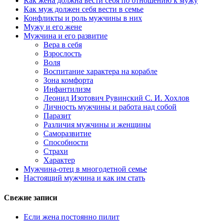
Как жена должна вести себя по отношению к мужу
Как муж должен себя вести в семье
Конфликты и роль мужчины в них
Мужу и его жене
Мужчина и его развитие
Вера в себя
Взрослость
Воля
Воспитание характера на корабле
Зона комфорта
Инфантилизм
Леонид Изотович Рувинский С. И. Хохлов
Личность мужчины и работа над собой
Паразит
Различия мужчины и женщины
Саморазвитие
Способности
Страхи
Характер
Мужчина-отец в многодетной семье
Настоящий мужчина и как им стать
Свежие записи
Если жена постоянно пилит