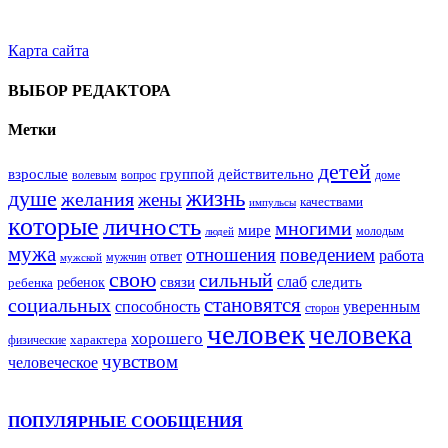
Карта сайта
ВЫБОР РЕДАКТОРА
Метки
детей
взрослые
группой
действительно
вопрос
доме
волевым
жизнь
душе
желания
жены
качествами
импульсы
которые
личность
многими
мире
молодым
людей
мужа
поведением
отношения
работа
ответ
мужчин
мужской
свою
сильный
слаб
ребенок
связи
следить
ребенка
становятся
социальных
способность
уверенным
сторон
человек
человека
хорошего
характера
физические
чувством
человеческое
ПОПУЛЯРНЫЕ СООБЩЕНИЯ