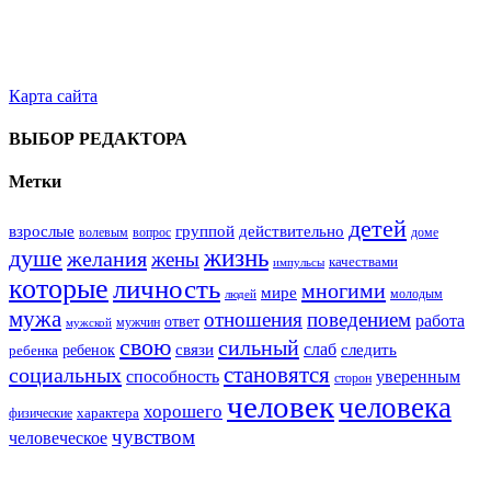
Карта сайта
ВЫБОР РЕДАКТОРА
Метки
детей
взрослые
группой
действительно
вопрос
доме
волевым
жизнь
душе
желания
жены
качествами
импульсы
которые
личность
многими
мире
молодым
людей
мужа
поведением
отношения
работа
ответ
мужчин
мужской
свою
сильный
слаб
ребенок
связи
следить
ребенка
становятся
социальных
способность
уверенным
сторон
человек
человека
хорошего
характера
физические
чувством
человеческое