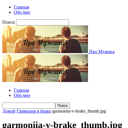
Главная
Обо мне
Поиск
Про Мужика
Главная
Обо мне
Домой
Гармония в браке
garmoniia-v-brake_thumb.jpg
garmoniia-v-brake_thumb.jpg