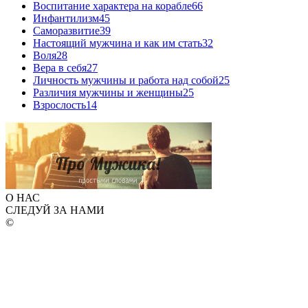
Воспитание характера на корабле
66
Инфантилизм
45
Саморазвитие
39
Настоящий мужчина и как им стать
32
Воля
28
Вера в себя
27
Личность мужчины и работа над собой
25
Различия мужчины и женщины
25
Взрослость
14
О НАС
СЛЕДУЙ ЗА НАМИ
©