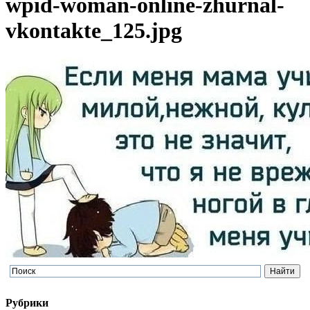
wpid-woman-online-zhurnal-
vkontakte_125.jpg
Рубрики