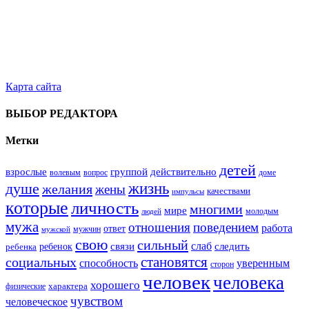
Карта сайта
ВЫБОР РЕДАКТОРА
Метки
детей
взрослые
группой
действительно
вопрос
доме
волевым
жизнь
душе
желания
жены
качествами
импульсы
которые
личность
многими
мире
молодым
людей
мужа
поведением
отношения
работа
ответ
мужчин
мужской
свою
сильный
слаб
ребенок
связи
следить
ребенка
становятся
социальных
способность
уверенным
сторон
человек
человека
хорошего
характера
физические
чувством
человеческое