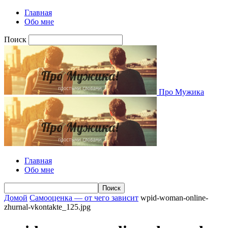
Главная
Обо мне
Поиск
Про Мужика
Главная
Обо мне
Домой
Самооценка — от чего зависит
wpid-woman-online-
zhurnal-vkontakte_125.jpg